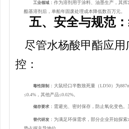
工业领域
：作为溶剂用于涂料、油墨生产，其挥
酯基溶剂后，单船年固废处理成本降低数百万元。
五、安全与规范：
尽管水杨酸甲酯应用
控：
毒性限制
：大鼠经口半数致死量（LD50）为88
≤0.4%，其他产品≤0.02%。
储存要求
：需避光、密封保存，防止氧化变色。
替代研发
：为满足环保需求，部分企业开始探索
势占据主导地位。