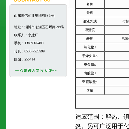
名称
外观
山东隆信药业集团有限公司
溶液外观
与标
地址：淄博市临淄区乙烯路299号
澄清度
联系人：李建厂
酸度
氢氧
手机：13869392490
氯化物≤
传真：0533-7525999
干燥失重≤
邮编：255414
重金属≤
硫酸盐≤
亚硫酸盐≤
含量
适应范围：解热、
炎。另可广泛用于