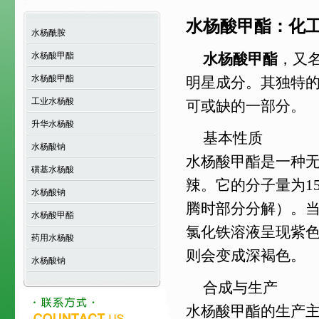
水杨酸甲酯：化
水杨酰胺
水杨酸甲酯
水杨酸甲酯
，又
水杨酸甲酯
明星成分。其独特
工业水杨酸
可或缺的一部分。
升华水杨酸
基本性质
水杨酸钠
水杨酸甲酯是一种
磺基水杨酸
辣。它的分子量为152
水杨酸钠
腾时部分分解）。
水杨酸甲酯
氯化铁溶液呈现紫
药用水杨酸
则会变成深褐色。
水杨酸钠
合成与生产
水杨酸甲酯的生产