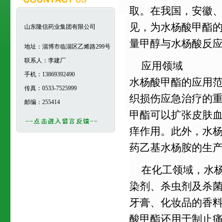
取。在我国，安徽
见，为水杨酸甲酯
山东隆信药业集团有限公司
量甲醇与水杨酸反
地址：淄博市临淄区乙烯路299号
联系人：李建厂
应用领域
手机：13869392490
水杨酸甲酯的应用
传真：0533-7525999
织损伤应急治疗的
邮编：255414
甲酯可以扩张皮肤
痒作用。此外，水
药乙基水杨胺的生
在化工领域，水
染剂、杀虫剂及杀
牙膏、化妆品的香
酸甲酯还用于制止